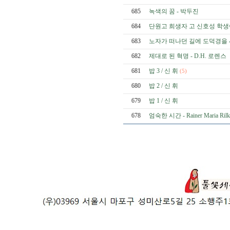
685
녹색의 꿈 - 박두진
684
단원고 희생자 고 신호성 학생
683
노자가 떠나던 길에 도덕경을 
682
제대로 된 혁명 - D.H. 로렌스
681
밥 3 / 신 휘
(5)
680
밥 2 / 신 휘
679
밥 1 / 신 휘
678
엄숙한 시간 - Rainer Maria Ri