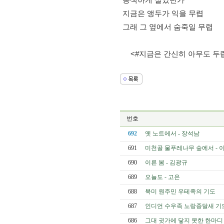
지금은 앵두가 익을 무렵
그래 그 옆에서 숨죽일 무렵 
    <#지금은 간신히 아무도 두
번호
692
옛 노트에서 - 장석남
691
미천골 물푸레나무 숲에서 - 
690
이른 봄 - 김광규
689
오늘도 - 고은
688
북미 원주민 우테족의 기도
687
인디언 수우족 노랑종달새 기
686
그대 귓가에 닿지 못한 한마디 