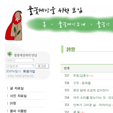
번호
ID/PW찾기
|
회원가입
557
不在/김춘수
(4)
556
구두 - 윤재철
555
못은 밤에 조금씩 깊어진다
554
여치 소리를 듣는다는 것 - 안
553
안부가 그리운 날... 작자미상
(
552
콩 꽃
(4)