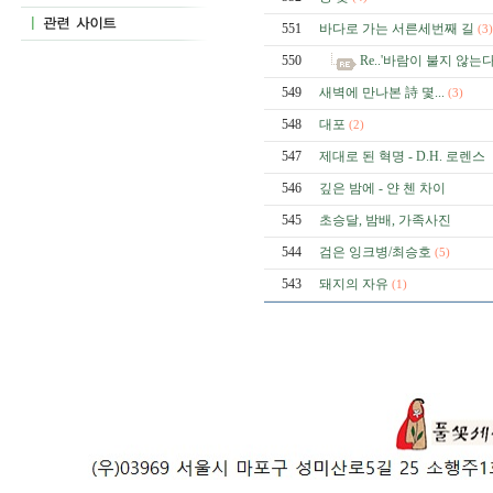
551
바다로 가는 서른세번째 길
(3)
550
Re..'바람이 불지 않
549
새벽에 만나본 詩 몇...
(3)
548
대포
(2)
547
제대로 된 혁명 - D.H. 로렌스
546
깊은 밤에 - 얀 첸 차이
545
초승달, 밤배, 가족사진
544
검은 잉크병/최승호
(5)
543
돼지의 자유
(1)