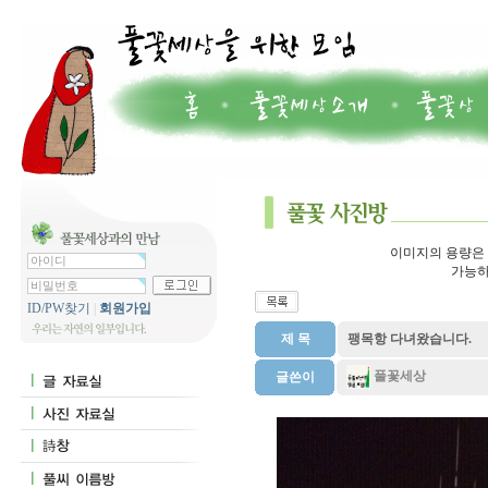
이미지의 용량은 7
가능하
ID/PW찾기
|
회원가입
제 목
팽목항 다녀왔습니다.
풀꽃세상
글쓴이