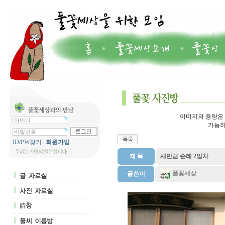
이미지의 용량은 7
가능하
ID/PW찾기
|
회원가입
제 목
새만금 순례 2일차
풀꽃세상
글쓴이