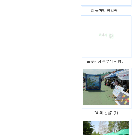
5월 문화방 첫번째 : …
풀꽃세상 두루미 생명 …
"비의 선물" (1)