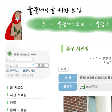
이미지의 용량은 7
가능하
ID/PW찾기
|
회원가입
제 목
동학 100일 순례길에 
풀꽃세상
글쓴이