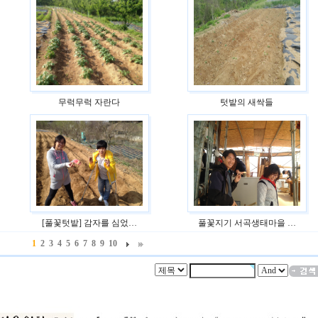
무럭무럭 자란다
텃밭의 새싹들
[풀꽃텃밭] 감자를 심었…
풀꽃지기 서곡생태마을 …
1
2
3
4
5
6
7
8
9
10