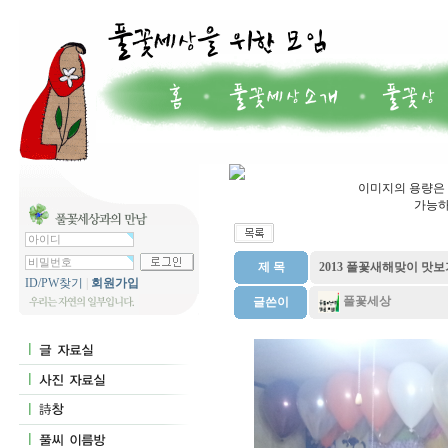
이미지의 용량은 7
가능하
제 목
2013 풀꽃새해맞이 맛보
ID/PW찾기
|
회원가입
풀꽃세상
글쓴이