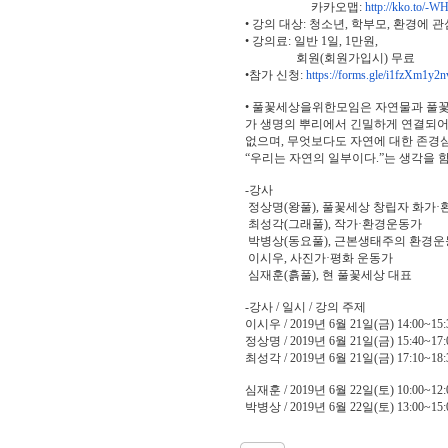
카카오맵:
http://kko.to/-
• 강의 대상: 청소년, 학부모, 환경에 
• 강의료: 일반 1일, 1만원,
회원(회원가입시) 무료
•참가 신청:
https://forms.gle/i1fzXm1y2
• 풀꽃세상을위한모임은 자연물과 풀꽃에
가 생명의 뿌리에서 긴밀하게 연결되어
없으며, 무엇보다도 자연에 대한 존경
“우리는 자연의 일부이다.”는 생각을 
-강사
정상명(왕풀), 풀꽃세상 창립자 화가
최성각(그래풀), 작가·환경운동가
박병상(동요풀), 근본생태주의 환경
이시우, 사진가·평화 운동가
심재훈(흙풀), 현 풀꽃세상 대표
-강사 / 일시 / 강의 주제
이시우 / 2019년 6월 21일(금) 14:00~
정상명 / 2019년 6월 21일(금) 15:4
최성각 / 2019년 6월 21일(금) 17:10
심재훈 / 2019년 6월 22일(토) 10:00~
박병상 / 2019년 6월 22일(토) 13:00~