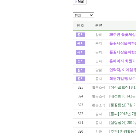
번호
분류
20주년 풀꽃세상
강좌
풀꽃세상을위한모임
공지
풀꽃세상을위한모임
공지
홈페이지 회원가
공지
연락처, 이메일 
알림
회원가입/정보수
공지
825
[여산골프장] 8.
활동소식
824
[내성천] 8.14.
활동소식
823
[풀꽃통신] 7월 
활동소식
822
[풀씨] 2015년
공지
821
[살림살이] 201
공지
820
[추천] 환경활동
강좌