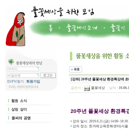
[강좌] 20주년 풀꽃세상 환경특강에 
ID/PW찾기
|
회원가입
글쓴이
:
풀꽃세상
날짜
: 19-06
20주년 풀꽃세상 환경특
• 강의 일시: 2019.6.21.(금) 14:00~18:30 /
• 강의 장소: 한겨레교육문화센터(서울 마