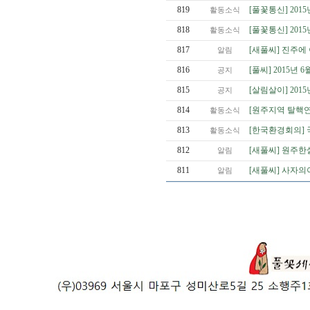
819
[풀꽃통신] 201
활동소식
818
[풀꽃통신] 201
활동소식
817
[새풀씨] 진주
알림
816
[풀씨] 2015년
공지
815
[살림살이] 201
공지
814
[원주지역 탈핵연
활동소식
813
[한국환경회의] 
활동소식
812
[새풀씨] 원주한
알림
811
[새풀씨] 사자
알림