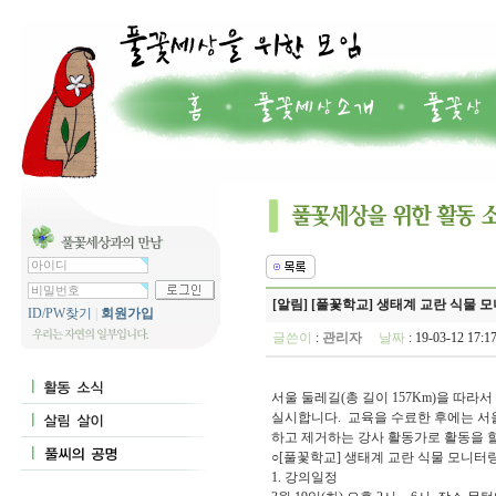
[알림] [풀꽃학교] 생태계 교란 식물 
ID/PW찾기
|
회원가입
글쓴이
:
관리자
날짜
: 19-03-12 17
서울 둘레길(총 길이 157Km)을 따
실시합니다. 교육을 수료한 후에는 서
하고 제거하는 강사 활동가로 활동을 할
○[풀꽃학교] 생태계 교란 식물 모니터링
1. 강의일정