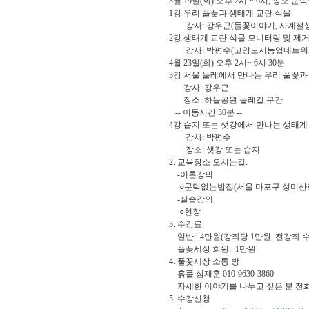
3월 19일(화) 오후 2시 ~ 6시, 장소 
1강 우리 풀꽃과 생태계 교란 식물
강사: 강우근(들꽃이야기, 사계절생태
2강 생태계 교란 식물 모니터링 및 제거
강사: 박평수(고양도시농업네트워크
4월 23일(화) 오후 2시~ 6시 30분
3강 서울 둘레에서 만나는 우리 풀꽃과
강사: 강우근
장소: 하늘공원 둘레길 구간
-- 이동시간 30분 --
4강 습지 또는 샛강에서 만나는 생태계
강사: 박평수
장소: 샛강 또는 습지
2. 교육장소 오시는길:
-이론강의
○문턱없는밥집(서울 마포구 성미산로5길
-실습강의
○현장
3. 수강료
일반: 4만원(강좌당 1만원, 전강좌 수강
풀꽃세상 회원: 1만원
4. 풀꽃세상 소통 방
흙풀 심재훈 010-9630-3860
자세한 이야기를 나누고 싶은 분 전화
5. 수강신청