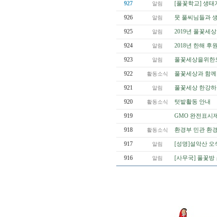
927
[풀꽃학교] 생태
알림
926
뭇 풀씨님들과 
알림
925
2019년 풀꽃세상
알림
924
2018년 한해 
알림
923
풀꽃세상을위한모
알림
922
풀꽃세상과 함께 
활동소식
921
풀꽃세상 한강하구
알림
920
텃밭활동 안내
활동소식
919
GMO 완전표시제
918
환경부 민관 환
활동소식
917
[성명]설악산 오
알림
916
[사무국] 풀꽃방
알림