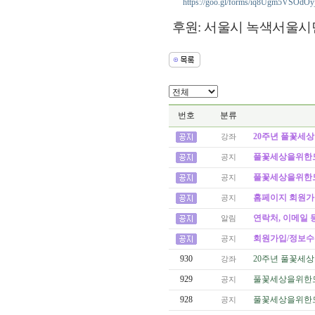
https://goo.gl/forms/iq8Ugm5VSOdO
후원: 서울시 녹색서울
번호
분류
20주년 풀꽃세상
강좌
풀꽃세상을위한모임
공지
풀꽃세상을위한모임
공지
홈페이지 회원가
공지
연락처, 이메일 
알림
회원가입/정보수
공지
930
20주년 풀꽃세상
강좌
929
풀꽃세상을위한모임
공지
928
풀꽃세상을위한모임
공지