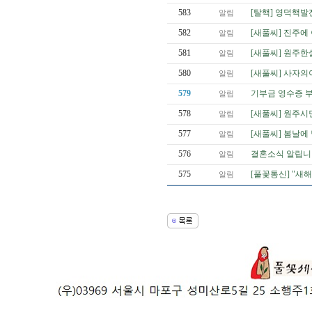
583
[탈핵] 영덕핵발
알림
582
[새풀씨] 진주
알림
581
[새풀씨] 원주한
알림
580
[새풀씨] 사자
알림
579
기부금 영수증 
알림
578
[새풀씨] 원주
알림
577
[새풀씨] 봄날에
알림
576
결혼소식 알립니
알림
575
[풀꽃통신] "새
알림