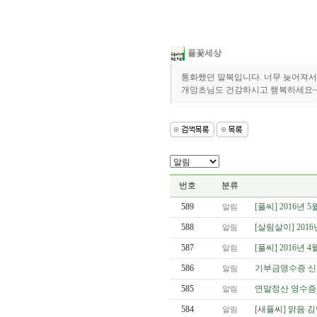
풀꽃세상
통화했던 말북입니다. 너무 늦어져서
개망초님도 건강하시고 행복하세요~
번호
분류
589
[풀씨] 2016년
알림
588
[살림살이] 201
알림
587
[풀씨] 2016년
알림
586
기부금영수증 신
알림
585
연말정산 영수증
알림
584
[새풀씨] 맑음 
알림