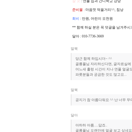
잘 곳
: 연풀 집과 간디학교 강당
준비물
: 마음껏 먹을거리^^, 침낭
회비
: 만원, 어린이 오천원
** 함께 하실 분은 꼭 덧글을 남겨주
달아 : 010-7736-3669
말북
당근 함께 하입시더~ ^^
골룡풀님 자리하신다면, 글자료실에 
어느새 훌렁 시간이 지나 연풀 얼굴
파릇분들과 궁금한 것도 많고요...
말북
공지가 참 아름다워요 ^^ 난 너무 무
달아
아하하 아름.....답죠..
골룡풀님 오랜만에 얼굴 보고 싶네요~