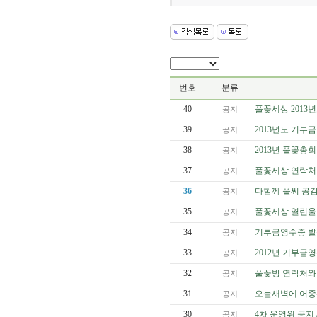
번호
분류
40
풀꽃세상 2013
공지
39
2013년도 기부
공지
38
2013년 풀꽃총회
공지
37
풀꽃세상 연락처
공지
36
다함께 풀씨 공감
공지
35
풀꽃세상 열린울
공지
34
기부금영수증 발
공지
33
2012년 기부금
공지
32
풀꽃방 연락처와
공지
31
오늘새벽에 어중
공지
30
4차 운영위 공지 
공지