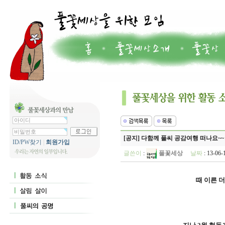
[공지] 다함께 풀씨 공감여행 떠나요~~
ID/PW찾기
|
회원가입
글쓴이
:
풀꽃세상
날짜
: 13-06
때 이른 