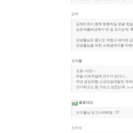
말북
김제IC에서 함께 동행하실 분을 찾습
심은숙풀씨님께서 먼 길 오시는데, 
강냉풀님은 몹시도 부럽고 배아픈 심
강냉풀님을 위한 스페셜데이를 마련
오이풀
오호~이런~~
하필 이번주말에 연수가 있다니...
작년 공감여행 신성리갈대밭의 개개비
간디학교도 함 가보고 싶었는데..ㅠ
풀꽃세상
오이풀님 보고시퍼쩌염...TT
진주채