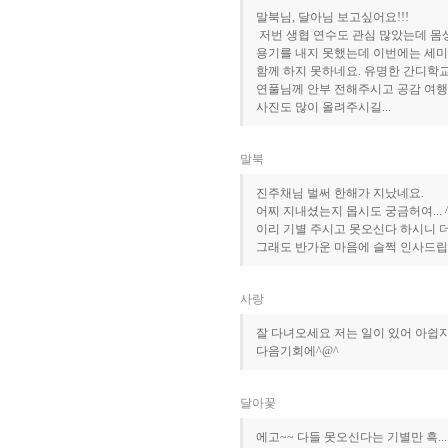
말북님, 달아님 보고싶어요!!!
저번 생협 연수도 관심 많았는데 몸
용기를 내지 못했는데 이번에는 세
함께 하지 못하네요. 유명한 간디학
연풀님께 안부 전해주시고 공감 여행
사진도 많이 올려주시길...
말북
진주채님 벌써 한해가 지났네요.
어찌 지내셨는지 몹시도 궁금허여... 
이리 기별 주시고 못오신다 하시니 더
그래도 반가운 마음에 슬쩍 인사드립
사랑
잘 다녀오세요 저는 일이 있어 아쉽
다음기회에^@^
달아꽃
에고~~ 다들 못오신다는 기별만 흑..