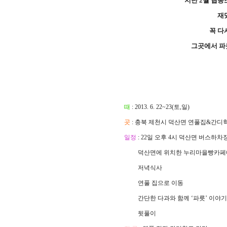
지난 2월 협
재
꼭 다
그곳에서 
때
: 2013. 6. 22~23(토,일)
곳
: 충북 제천시 덕산면 연풀집&간디
일정
: 22일 오후 4시 덕산면 버스하
덕산면에 위치한 누리마을빵카페에
저녁식사
연풀 집으로 이동
간단한 다과와 함께 ‘파릇’ 이야
뒷풀이