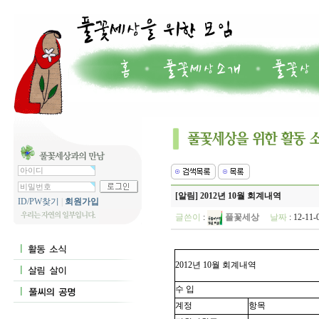
[알림] 2012년 10월 회계내역
ID/PW찾기
|
회원가입
글쓴이
:
풀꽃세상
날짜
: 12-11
2012년 10월 회계내역
수 입
계정
항목