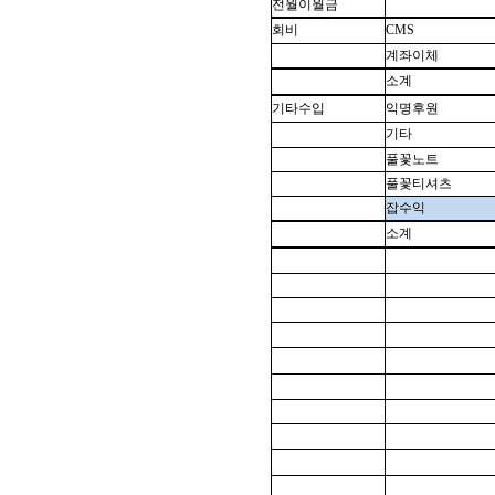
전월이월금
회비
CMS
계좌이체
소계
기타수입
익명후원
기타
풀꽃노트
풀꽃티셔츠
잡수익
소계