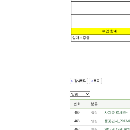
수입 합계
임대보증금
번호
분류
469
사과즙 드세요~
알림
468
풀꽃편지_2013-01
알림
467
2012년 12월 
알림