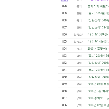
870
홈페이지 회원가
공지
869
[풀씨] 2016년
알림
868
[살림살이] 201
공지
867
[텃밭소식] 7.9(
알림
866
[내성천] 기록관
활동소식
865
[내성천] 내성천
활동소식
864
2016년 풀꽃세상
공지
863
[풀씨] 2016년
알림
862
[살림살이] 201
알림
861
[풀씨] 2016년
알림
860
[살림살이] 201
공지
859
2016년 03월 
공지
858
2016년 3월 회
공지
857
2016 총회보고
공지
856
2016년 02월 
공지