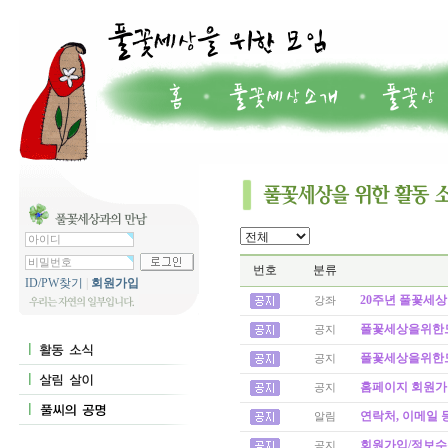
번호
분류
ID/PW찾기
|
회원가입
20주년 풀꽃세상
강좌
풀꽃세상을위한모임
공지
풀꽃세상을위한모임
공지
홈페이지 회원가
공지
연락처, 이메일 
알림
회원가입/정보수
공지