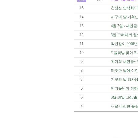
15
천성산 연석회의
14
지구의 날 기획단 
13
4월 7일 - 새만
12
3일 그러니까 월
11
작년같이 200
10
* 풀꽃방 찾아오시
9
위기의 새만금~ 
8
따뜻한 날에 이런
7
지구의 날 행사(4
6
예띠풀님이 전하는
5
3월 30일 CM
4
새로 이전한 풀꽃방