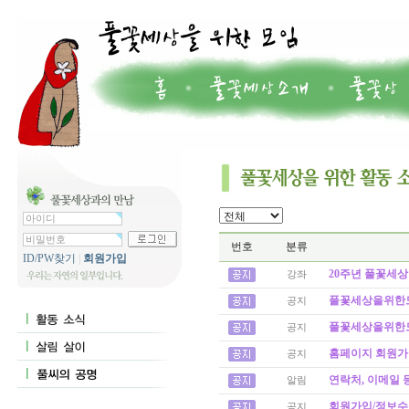
번호
분류
ID/PW찾기
|
회원가입
20주년 풀꽃세상
강좌
풀꽃세상을위한모임
공지
풀꽃세상을위한모임
공지
홈페이지 회원가
공지
연락처, 이메일 
알림
회원가입/정보수
공지