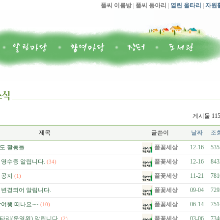
풀씨 이름방
|
풀씨 동아리
|
열린 울타리
|
자원
게시물 11
제목
글쓴이
날짜
조
풀꽃세상
년도 활동들
12-16
535
풀꽃세상
금 영수증 알립니다.
12-16
843
(34)
풀꽃세상
 공지
11-21
781
(1)
풀꽃세상
 변경되어 알립니다.
09-04
729
풀꽃세상
여행 떠나요~~
06-14
751
(10)
풀꽃세상
타리(운영위) 알립니다.
03-06
734
(2)