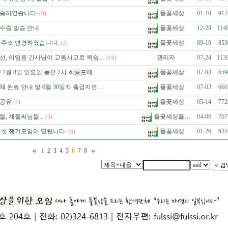
풀꽃세상
송하였습니다.
01-10
912
(9)
풀꽃세상
영수증 발송 안내
12-29
114
풀꽃세상
 주소 변경하였습니다.
09-10
853
(3)
선, 이임용 간사님이 교통사고로 목숨…
관리자
07-24
113
(18)
풀꽃세상
/ 7월 8일 일요일 늦은 2시 회룡포에…
07-03
659
풀꽃세상
 완료 안내 및 6월 30일자 출금지연…
07-02
666
풀꽃세상
 공유
05-14
772
(7)
풀꽃세상을…
, 새풀씨님들...
04-06
707
(5)
풀꽃세상
년 첫 쟁기모임이 열립니다.
01-26
935
(6)
1
2
3
4
5
6
7
8