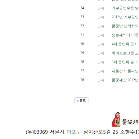
34
기부금영수증 발
공지
33
2012년 기부금
공지
32
풀꽃방 연락처와
공지
31
오늘새벽에 어중
공지
30
4차 운영위 공지 
공지
29
회비프로그램 교체
공지
28
3차 운영위 결과
공지
27
서울경기 풀씨님들
공지
26
풀꽃세상 2012
공지