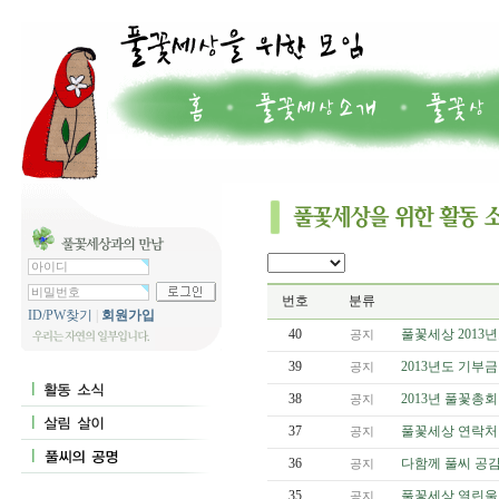
번호
분류
ID/PW찾기
|
회원가입
40
풀꽃세상 2013
공지
39
2013년도 기부
공지
38
2013년 풀꽃총회
공지
37
풀꽃세상 연락처
공지
36
다함께 풀씨 공감
공지
35
풀꽃세상 열린울
공지