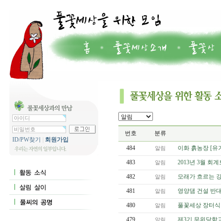
번호
분류
ID/PW찾기
|
회원가입
484
이화 흙농장 [유
알림
483
2013년 3월 회
알림
482
모래가 흐르는 강
알림
481
영양댐 건설 반대
알림
480
풀꽃세상 장터식
알림
479
제3기 무위당학교
알림