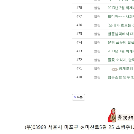
478
2013년 2월 회
알림
477
드디어~~~ 사
알림
476
[모래가 흐르는 
알림
475
별풀님댁에서 대
알림
474
문경 풀꽃방 달
알림
473
2013년 1월 회
알림
472
풀꽃 소식지, 달력
알림
471
벙개모임
알림
470
협동조합 연수 
알림