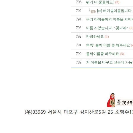
796
뭐가 더 좋을까요?
(3)
795
[re] 애기송이풀입니다
794
우리 아이풀씨의 이름을 지어
793
이름 지었습니다. <꽃마리>
(2
792
안녕하세요
(1)
791
똑똑! 풀씨 이름 좀 봐주세요
(
790
풀씨이름좀 바주세요
(5)
789
저 이름을 바꾸고 싶은데 가능