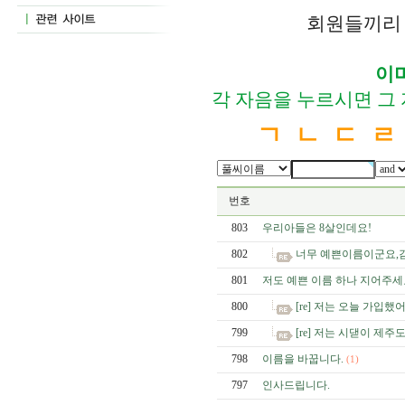
회원들끼리 
이
각 자음을 누르시면 그
ㄱ
ㄴ
ㄷ
ㄹ
번호
803
우리아들은 8살인데요!
802
너무 예쁜이름이군요,
801
저도 예쁜 이름 하나 지어주세
800
[re] 저는 오늘 가입했어
799
[re] 저는 시댇이 제주도
798
이름을 바꿉니다.
(1)
797
인사드립니다.