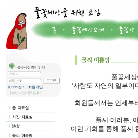
풀꽃세상에
'사람도 자연의 일부이
ID/PW찾기
|
회원가입
회원들께서는 언제부터
풀씨 여러분, 
이런 기회를 통해 풀씨 