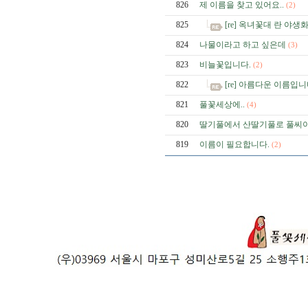
826
제 이름을 찾고 있어요..
(2)
825
[re] 옥녀꽃대 란 야생
824
나물이라고 하고 싶은데
(3)
823
비늘꽃입니다.
(2)
822
[re] 아름다운 이름입니
821
풀꽃세상에..
(4)
820
딸기풀에서 산딸기풀로 풀씨이
819
이름이 필요합니다.
(2)