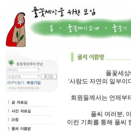
풀꽃세상에
'사람도 자연의 일부이
ID/PW찾기
|
회원가입
회원들께서는 언제부터
풀씨 여러분, 
이런 기회를 통해 풀씨 