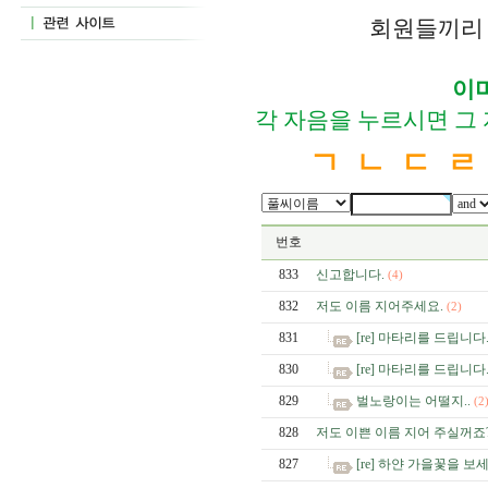
회원들끼리 
이
각 자음을 누르시면 그
ㄱ
ㄴ
ㄷ
ㄹ
번호
833
신고합니다.
(4)
832
저도 이름 지어주세요.
(2)
831
[re] 마타리를 드립니다
830
[re] 마타리를 드립니다
829
벌노랑이는 어떨지..
(2
828
저도 이쁜 이름 지어 주실꺼죠
827
[re] 하얀 가을꽃을 보