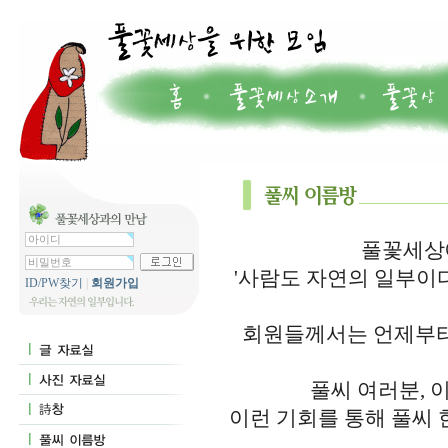
풀꽃세상에
'사람도 자연의 일부이
ID/PW찾기
|
회원가입
회원들께서는 언제부터
풀씨 여러분, 
이런 기회를 통해 풀씨 