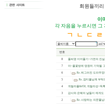
회원들끼리 
이
각 자음을 누르시면 그
ㄱ
ㄴ
ㄷ
ㄹ
번호
8
풀씨명 이어풀기>가면의 진실,
7
아~풀꽃방에 영원히 기억될 그
6
Re..찌그러진 도라무깡통
5
Re..잠티풀님께 부
4
게릴라풀&#58; 게릴라성+독
3
감사와 은혜의 날들이 제게도
2
Re..사랑하는 의문풀님