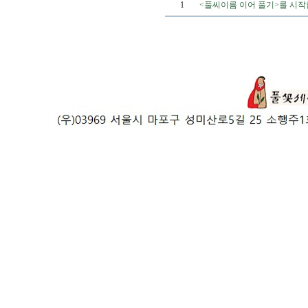
1
<풀씨이름 이어 풀기>를 시