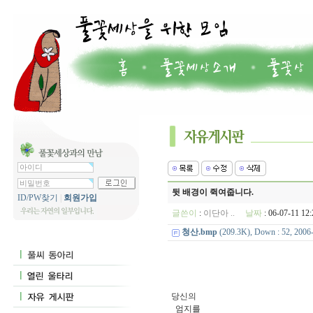
뒷 배경이 쥑여줍니다.
ID/PW찾기
|
회원가입
글쓴이
:
이단아 ..
날짜
: 06-07-11 1
청산.bmp
(209.3K), Down : 52, 2006-
당신의
엄지를