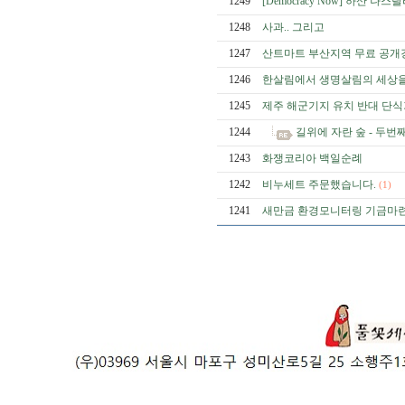
1249
[Democracy Now] 하산
1248
사과.. 그리고
1247
산트마트 부산지역 무료 공개
1246
한살림에서 생명살림의 세상을 
1245
제주 해군기지 유치 반대 단
1244
길위에 자란 숲 - 두
1243
화쟁코리아 백일순례
1242
비누세트 주문했습니다.
(1)
1241
새만금 환경모니터링 기금마련