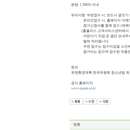
분량: 1,500자 이내
유의사항: 우편접수 시, 반드시 글짓기
온라인접수 시, 홈페이지 '야호! 
참가신청서를 함께 접수 (제목에 
(홈플러스 고객서비스센터에서 수령
어린이가 직접 쓴 글만 보내주시기 
탈락 처리됩니다.
우편 접수는 접수마감일 소인에
참가비는 없으며 접수된 작품은 
문의
유엔환경계획 한국위원회 청소년팀 최유나 (
공식 홈페이지
www.eparan.or.kr
번호