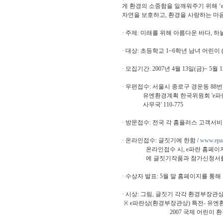
게 환경의 소중함을 일깨워주기 위해 ‘
자연을 보호하고, 환경을 사랑하는 마
· 주제: 미래를 위해 아름다운 바다, 하
· 대상: 초등학교 1~6학년 남녀 어린이
· 모집기간: 2007년 4월 13일(금)~ 5월 
· 우편접수: 서울시 종로구 경운동 88번
유엔환경계획 한국위원회 'e파란
사무국' 110-775
· 방문접수: 전국 각 홈플러스 고객서
· 온라인접수: 글짓기에 한함 /
www.epar
온라인접수 시, e파란 홈페이지 '야
에 글짓기작품과 참가신청서를 함께
· 수상자 발표: 5월 말 홈페이지를 통해
· 시상: 그림, 글짓기 각각 환경부장관상
※ e파란상(환경부장관상) 특전- 유엔
2007 국제 어린이 환경 탐