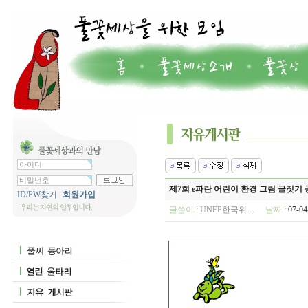
제7회 e파란 어린이 환경 그림 글짓기
ID/PW찾기
|
회원가입
글쓴이
:
UNEP한국위…
날짜
: 07-0