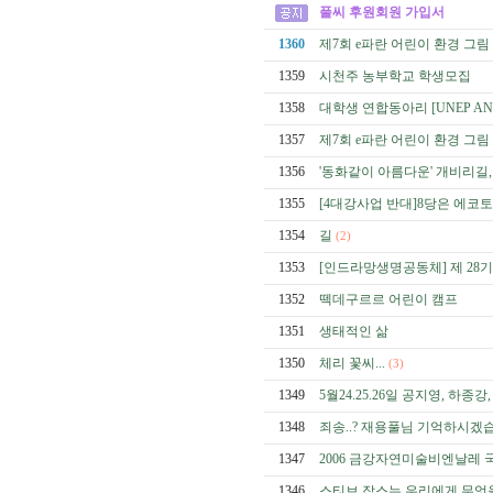
풀씨 후원회원 가입서
1360
제7회 e파란 어린이 환경 그림
1359
시천주 농부학교 학생모집
1358
대학생 연합동아리 [UNEP AN
1357
제7회 e파란 어린이 환경 그림
1356
'동화같이 아름다운' 개비리길
1355
[4대강사업 반대]8당은 에코
1354
길
(2)
1353
[인드라망생명공동체] 제 28
1352
떽데구르르 어린이 캠프
1351
생태적인 삶
1350
체리 꽃씨...
(3)
1349
5월24.25.26일 공지영, 하
1348
죄송..? 재용풀님 기억하시겠
1347
2006 금강자연미술비엔날레
1346
스티브 잡스는 우리에게 무엇