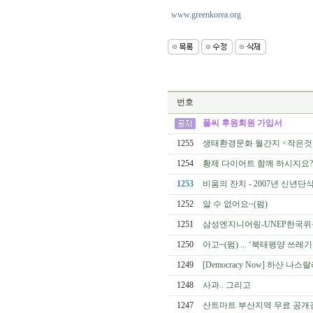
www.greenkorea.org
번호
풀씨 후원회원 가입서
1255
생태환경문화 월간지 <작은것
1254
황제 다이어트 함께 하시지요? 
1253
비움의 잔치 - 2007년 신년단
1252
알 수 없어요~(펌)
1251
삼성엔지니어링-UNEP한국위
1250
아고~(펌) ... ‘북태평양 쓰
1249
[Democracy Now] 하산
1248
사과.. 그리고
1247
산트마트 부산지역 무료 공개