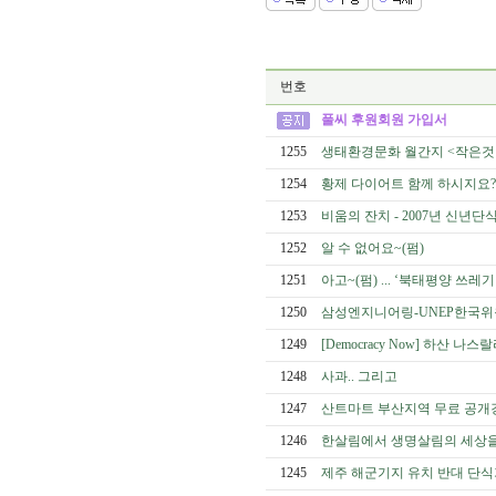
번호
풀씨 후원회원 가입서
1255
생태환경문화 월간지 <작은것
1254
황제 다이어트 함께 하시지요? 
1253
비움의 잔치 - 2007년 신년단
1252
알 수 없어요~(펌)
1251
아고~(펌) ... ‘북태평양 쓰
1250
삼성엔지니어링-UNEP한국위
1249
[Democracy Now] 하산
1248
사과.. 그리고
1247
산트마트 부산지역 무료 공개
1246
한살림에서 생명살림의 세상을 
1245
제주 해군기지 유치 반대 단