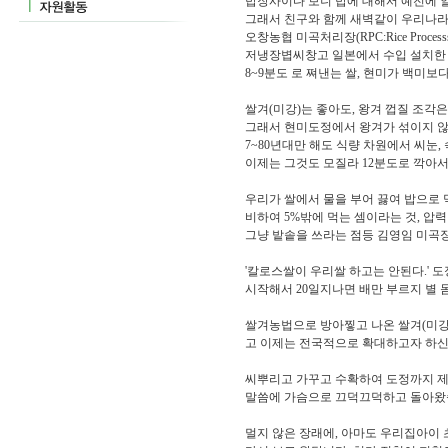
밥장사이다 보니 밥에 대해서 예전에 
그래서 친구와 함께 새벽같이 우리나라 
오창농협 미곡처리장(RPC:Rice Processs
저냉장볍씨창고 일본에서 수입 설치한 
8~9분도 로 쪄낸는 쌀, 현미가 백미보
쌀겨(미강)는 좋아도, 왕겨 껍질 조각은
그래서 현미도정에서 왕겨가 섞이지 않
7~80년대만 해도 식량 차원에서 씨눈,
이제는 그것도 모질라 12분도로 깍아서
우리가 쌀에서 물을 부어 끓여 밥으로 먹
비하여 5%밖에 먹는 셈이라는 것, 압
그냥 밭솥을 쓰라는 점등 김영임 미곡
'칼로스쌀이 우리쌀 하고는 안된다.' 
시작해서 20일지나면 배만 부르지 별 
쌀겨농법으로 방아찧고 나온 쌀겨(미강)
고 이제는 전국적으로 확대하고자 하신
씨뿌리고 가꾸고 수확하여 도정까지 제
말씀에 가슴으로 끄덕끄덕하고 돌아왔
멀지 않은 장래에, 아마도 우리집아이