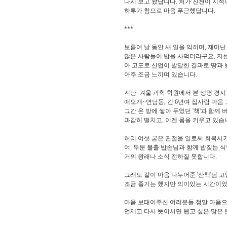
다시 보고 왔답니다. 처가 진천이 지척
하루가 참으로 마음 푸근했답니다.
***
보름여 날 동안 새 일을 익히며, 재미난
많은 사람들이 밥을 사먹더라구요, 저는
아 고도로 산업이 발달한 결과로 땅과
아주 조금 느끼며 있습니다.
지난 겨울 과학 학원에서 본 생명 경시
애오개~연남동, 긴 6년여 집사람 마음
그간 온 방에 쌓아 두었던 '책'과 함께
과감히 떨치고, 이젠 몸을 키우고 있습
허리 여섯 굳은 관절을 일로써 회복시키
여, 두분 불출 밥손님과 함께 밥짖는 
거의 왕래나 소식 전하질 못합니다.
그래도 같이 마음 나누어준 '산책'님 고
조금 졸기는 했지만 의미있는 시간이었
마음 보태어주신 여러분들 정말 마음으로
언제고 다시 뜻이서면 뵙고 싶은 많은 