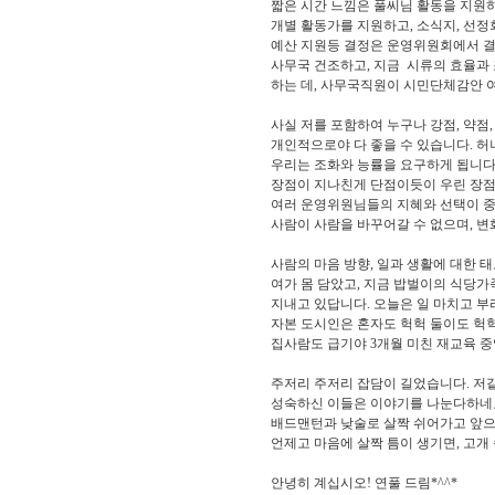
짧은 시간 느낌은 풀씨님 활동을 지원하
개별 활동가를 지원하고, 소식지, 선정
예산 지원등 결정은 운영위원회에서 결
사무국 건조하고, 지금 시류의 효율과 
하는 데, 사무국직원이 시민단체감안 여
사실 저를 포함하여 누구나 강점, 약점,
개인적으로야 다 좋을 수 있습니다. 허
우리는 조화와 능률을 요구하게 됩니다
장점이 지나친게 단점이듯이 우린 장점
여러 운영위원님들의 지혜와 선택이 중요
사람이 사람을 바꾸어갈 수 없으며, 변
사람의 마음 방향, 일과 생활에 대한 
여가 몸 담았고, 지금 밥벌이의 식당
지내고 있답니다. 오늘은 일 마치고 부
자본 도시인은 혼자도 헉헉 둘이도 헉
집사람도 급기야 3개월 미친 재교육 중
주저리 주저리 잡담이 길었습니다. 저
성숙하신 이들은 이야기를 나눈다하네요
배드맨턴과 낮술로 살짝 쉬어가고 앞으
언제고 마음에 살짝 틈이 생기면, 고개
안녕히 계십시오! 연풀 드림*^^*