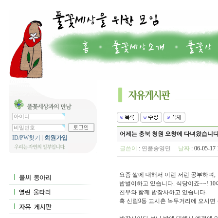
어제는 충북 청원 오창에 다녀왔습니다
ID/PW찾기
|
회원가입
글쓴이
:
연풀송영민
날짜
: 06-05-1
요즘 쌀에 대해서 이런 저런 공부하며,
밥벌이하고 있습니다. 식당이죠~~! 1
친우와 함께 밥장사하고 있습니다.
혹 신림9동 고시촌 녹두거리에 오시면 