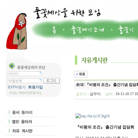
초대! 『비평의 조건』 출간기념 집담회 (1
ID/PW찾기
|
회원가입
글쓴이
:
갈무리
날짜
: 19-11-16 17
『비평의 조건』 출간기념 집담회