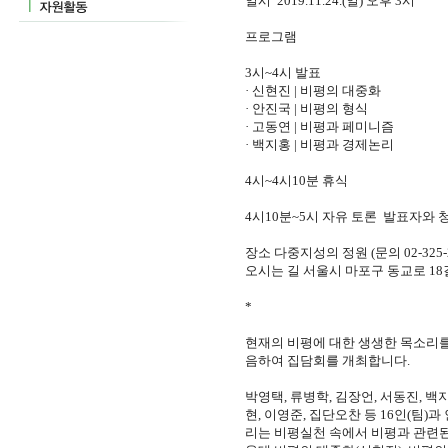
일시 2019.11.24.(일) 오후 3시
프로그램
3시~4시 발표
· 신현진 | 비평의 대중화
· 안진국 | 비평의 형식
· 고동연 | 비평과 페미니즘
· 백지홍 | 비평과 경제논리
4시~4시10분 휴식
4시10분~5시 자유 토론 발표자와 
장소 다중지성의 정원 (문의 02-325-2
오시는 길 서울시 마포구 동교로 18길 9
*
현재의 비평에 대한 생생한 목소리를
음하여 집담회를 개최합니다.
박영택, 류병학, 김장언, 서동진, 백지
현, 이영준, 집단오찬 등 16인(팀
리는 비평실천 속에서 비평과 관련된