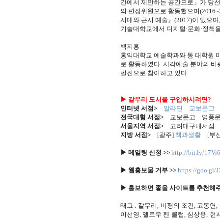
간에서 제안하는 공간으로」가 당선
의 편집위원으로 활동했으며(2016~20
시대와 근시 예술』(2017)이 있으
기술대학교에서 디지털·문화·정책을
백지홍
홍익대학교 예술학과와 동 대학원 미
로 활동하였다. 시각예술 분야의 비평
필진으로 참여하고 있다.
▶ 갈무리 도서를 구입하시려면?
인터넷 서점>
알라딘
교보문고
전국대형 서점>
교보문고 영풍문
서울지역 서점>
고려대구내서
지방 서점>
[광주]
책과생활
[부산
▶ 메일링 신청 >>
http://bit.ly/17Vi
▶ 웹홍보물 거부 >>
https://goo.gl/
▶ 홍보하면 좋을 사이트를 추천해주세
태그 : 갈무리, 비평의 조건, 고동연
이선영, 옐로우 펜 클럽, 심상용, 현