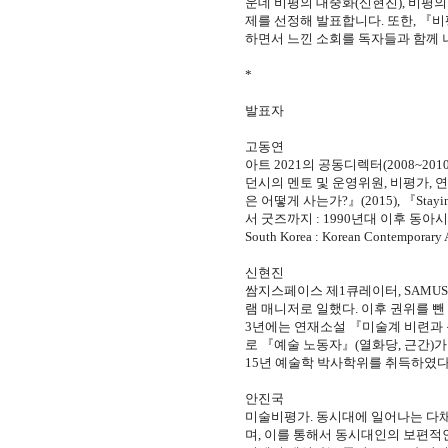
운데 비평의 대중화(신현진), 비평의
제를 선정해 발표합니다. 또한, 『
하면서 느낀 소회를 독자들과 함께 
*
발표자
고동연
아트 2021의 공동디렉터(2008~20
던시의 멘토 및 운영위원, 비평가,
은 어떻게 사는가?』(2015), 『Sta
서 굿즈까지 : 1990년대 이후 동아시아 
South Korea : Korean Contemporar
신현진
쌈지스페이스 제1큐레이터, SAMUSO 전시
램 매니저로 일했다. 이후 권위를 
3년에는 연재소설 『미술계 비련과
로 『예술 노동자』(열화당, 근간)가
15년 예술학 박사학위를 취득하였다
안진국
미술비평가. 동시대에 일어나는 다
며, 이를 통해서 동시대인의 보편적인