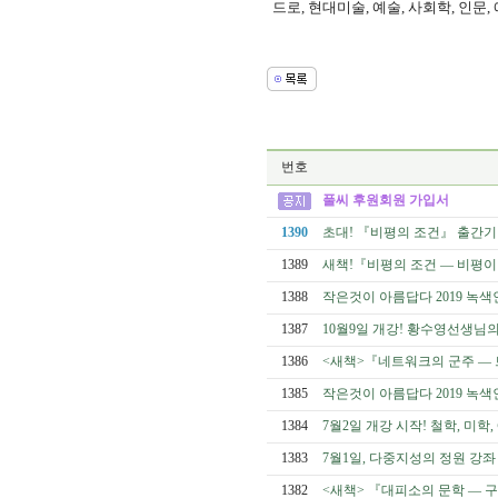
드로, 현대미술, 예술, 사회학, 인문
번호
풀씨 후원회원 가입서
1390
초대! 『비평의 조건』 출간기념 집
1389
새책!『비평의 조건 ― 비평
1388
작은것이 아름답다 2019 녹색
1387
10월9일 개강! 황수영선생님
1386
<새책>『네트워크의 군주 ―
1385
작은것이 아름답다 2019 녹색
1384
7월2일 개강 시작! 철학, 미
1383
7월1일, 다중지성의 정원 강좌
1382
<새책> 『대피소의 문학 ― 구