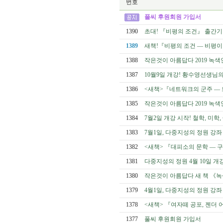
번호
풀씨 후원회원 가입서
1390
초대! 『비평의 조건』 출간기념 집
1389
새책!『비평의 조건 ― 비평
1388
작은것이 아름답다 2019 녹색
1387
10월9일 개강! 황수영선생님
1386
<새책>『네트워크의 군주 ―
1385
작은것이 아름답다 2019 녹색
1384
7월2일 개강 시작! 철학, 미
1383
7월1일, 다중지성의 정원 강좌
1382
<새책> 『대피소의 문학 ― 구
1381
다중지성의 정원 4월 10일 개
1380
작은것이 아름답다 새 책 《
1379
4월1일, 다중지성의 정원 강좌
1378
<새책> 『여자떼 공포, 젠더
1377
풀씨 후원회원 가입서