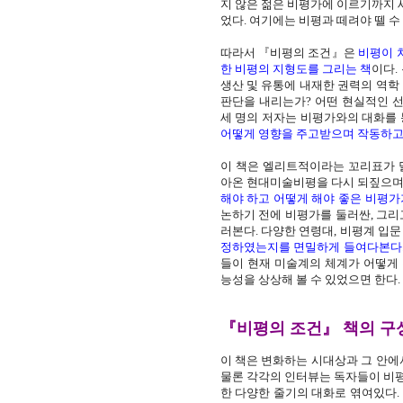
지 않은 젊은 비평가에 이르기까지 
었다. 여기에는 비평과 떼려야 뗄 수
따라서 『비평의 조건』은
비평이 
한 비평의 지형도를 그리는 책
이다.
생산 및 유통에 내재한 권력의 역학
판단을 내리는가? 어떤 현실적인 선
세 명의 저자는 비평가와의 대화를
어떻게 영향을 주고받으며 작동하고
이 책은 엘리트적이라는 꼬리표가 
아온 현대미술비평을 다시 되짚으며,
해야 하고 어떻게 해야 좋은 비평가
논하기 전에 비평가를 둘러싼, 그리
러본다. 다양한 연령대, 비평계 입
정하였는지를 면밀하게 들여다본다
들이 현재 미술계의 체계가 어떻게
능성을 상상해 볼 수 있었으면 한다.
『비평의 조건』 책의 구
이 책은 변화하는 시대상과 그 안에
물론 각각의 인터뷰는 독자들이 비평
한 다양한 줄기의 대화로 엮여있다.