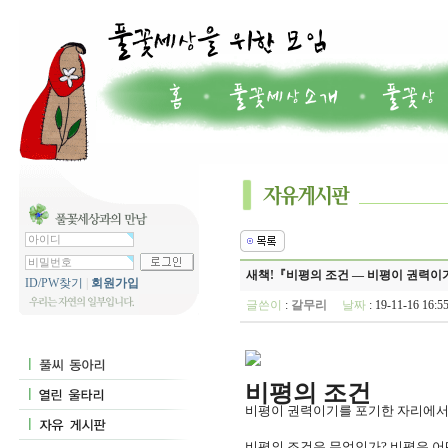
새책!『비평의 조건 ― 비평이 권력이
ID/PW찾기
|
회원가입
글쓴이
:
갈무리
날짜
: 19-11-16 16
비평의 조건
비평이 권력이기를 포기한 자리에
비평의 조건은 무엇인가? 비평은 어