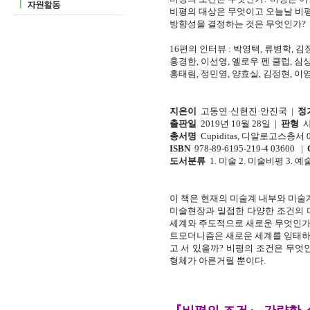
비평의 대상은 무엇이고 오늘날 비
방향성을 결정하는 것은 무엇인가?
16편의 인터뷰 : 박영택, 류병학, 김
홍경한, 이선영, 옐로우 펜 클럽, 심상
홍태림, 정민영, 양효실, 김정현, 이
지은이
고동연·신현진·안진국 |
정
출판일
2019년 10월 28일 |
판형
사륙
총서명
Cupiditas, 디알로고스총서 
ISBN
978-89-6195-219-4 03600 |
도서분류
1. 미술 2. 미술비평 3. 예술
이 책은 현재의 미술계 내부와 미술
미술현장과 밀접한 다양한 조건의 미
세계와 주도적으로 새로운 무엇인가가
트모더니즘은 새로운 세계를 잉태하려
고 서 있을까? 비평의 조건은 무엇인
형체가 아른거릴 뿐이다.