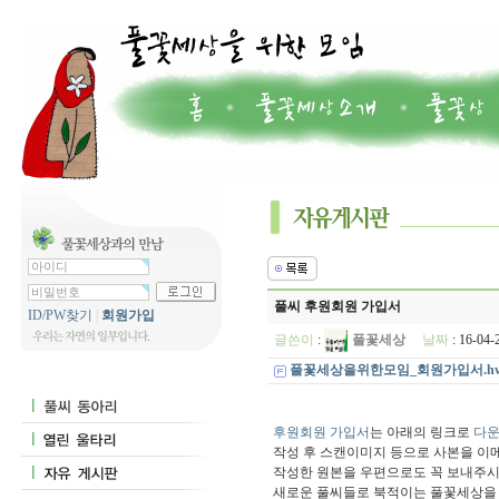
풀씨 후원회원 가입서
ID/PW찾기
|
회원가입
글쓴이
:
풀꽃세상
날짜
: 16-04
풀꽃세상을위한모임_회원가입서.h
후원회원 가입서
는 아래의 링크로
다
작성 후 스캔이미지 등으로 사본을 이
작성한 원본을 우편으로도 꼭 보내주시
새로운 풀씨들로 북적이는 풀꽃세상을