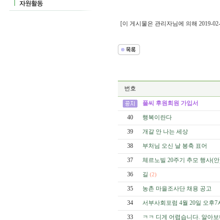
[이 게시물은 관리자님에 의해 2019-02-
번호
풀씨 후원회원 가입서
40
행복이란다
39
개갈 안 나는 세상
38
부처님 오신 날 봉축 표어
37
체르노빌 20주기 추모 행사(안) - “R
36
길
(2)
35
농촌 마을조사단 채용 공고
34
서부사회포럼 4월 20일 오후7시
33
ㅋㅋ 디게 어렵습니다. 알아보니