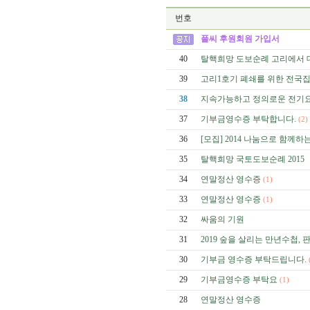
번호
풀씨 후원회원 가입서
40
탈핵희망 도보순례 고리에서
39
고리1호기 폐쇄를 위한 전국
38
지속가능하고 정의로운 전기요
37
기부금영수증 부탁합니다.
(2)
36
[모집] 2014 나눔으로 함께
35
탈핵희망 국토도보순례 2015
34
연말정산 영수증
(1)
33
연말정산 영수증
(1)
32
싸움의 기원
31
2019 숲을 살리는 만년수첩,
30
기부금 영수증 부탁드립니다.
29
기부금영수증 부탁요
(1)
28
연말정산 영수증