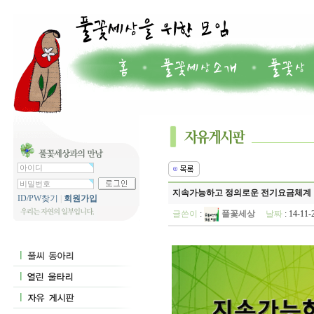
지속가능하고 정의로운 전기요금체계 방향
ID/PW찾기
|
회원가입
글쓴이
:
풀꽃세상
날짜
: 14-11