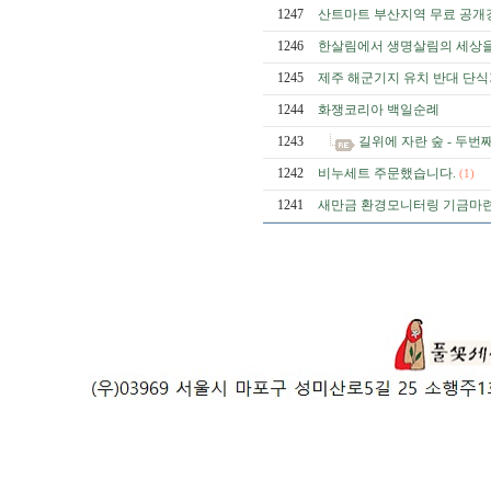
1247
산트마트 부산지역 무료 공개
1246
한살림에서 생명살림의 세상을 
1245
제주 해군기지 유치 반대 단
1244
화쟁코리아 백일순례
1243
길위에 자란 숲 - 두
1242
비누세트 주문했습니다.
(1)
1241
새만금 환경모니터링 기금마련