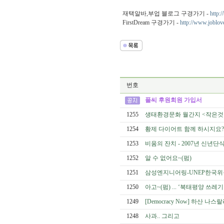
재택알바,부업 블로그 구경가기 -
http:
FirstDream 구경가기 -
http://www.joblov
번호
풀씨 후원회원 가입서
1255
생태환경문화 월간지 <작은것
1254
황제 다이어트 함께 하시지요? 
1253
비움의 잔치 - 2007년 신년단
1252
알 수 없어요~(펌)
1251
삼성엔지니어링-UNEP한국위
1250
아고~(펌) ... ‘북태평양 쓰
1249
[Democracy Now] 하산
1248
사과.. 그리고