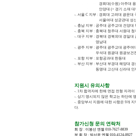
-. 서울 B 지부 :
경희대(수원) 아주대 용
-. 서울 B 지부 :
안양대 (+ 경기 소재 대
-. 서울 C 지부 : 경희대 고려대 
-. 서울 C 지부 :
서울여대 성균관대 성
-. 충남 지부 : 공주대 공주교대 건양대
-. 충북 지부 : 충북대 청주대 서원대 
-. 대구 지부 : 경북대 경북외대 경
-. 대구 지부 :
영남대
-. 광주 지부 : 광주대 광주교대 광주
-. 광주 지부 :
우석대 원광대 원광보건
-. 포항 지부 : 포항공과대 한동대
-. 부산 지부 : 부산대 부경대 해양
-. 부산 지부 :
동명대 고신대 신라대 인
지원시 유의사항
-. 1차 합격자에 한해 면접 전형 자격이
-. 상기 명시되지 않은 학교는 하단에
-.
중앙부서 지원에 대한 사항은 9개 지
다.
참가신청 문의 연락처
회 장 : 이봉선 엔젤 010-7627-8839
부 회 장 : 박서윤 엔젤 010-4124-0927