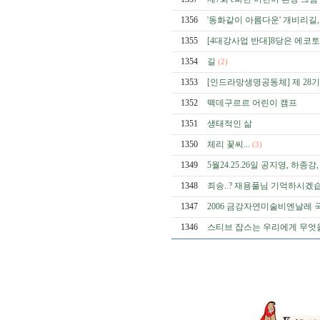
1356
'동화같이 아름다운' 개비리길
1355
[4대강사업 반대]8당은 에코
1354
길
(2)
1353
[인드라망생명공동체] 제 28
1352
떽데구르르 어린이 캠프
1351
생태적인 삶
1350
체리 꽃씨...
(3)
1349
5월24.25.26일 공지영, 하
1348
죄송..? 재용풀님 기억하시겠
1347
2006 금강자연미술비엔날레
1346
스티브 잡스는 우리에게 무엇