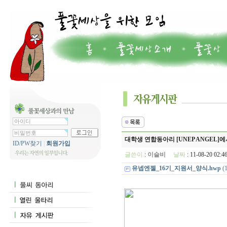
대학생 연합동아리 [UNEP ANGEL]에
ID/PW찾기
|
회원가입
글쓴이
:
이슬비
날짜
: 11-08-20 02
유넵엔젤_16기_지원서_양식.hwp
(1