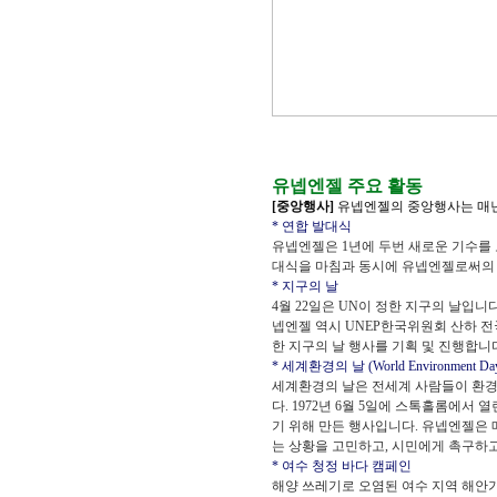
유넵엔젤 주요 활동
[중앙행사]
유넵엔젤의 중앙행사는 매년
* 연합 발대식
유넵엔젤은 1년에 두번 새로운 기수를 
대식을 마침과 동시에 유넵엔젤로써의
* 지구의 날
4월 22일은 UN이 정한 지구의 날입니
넵엔젤 역시 UNEP한국위원회 산하 
한 지구의 날 행사를 기획 및 진행합니
* 세계환경의 날 (World Environment Da
세계환경의 날은 전세계 사람들이 환경
다. 1972년 6월 5일에 스톡홀롬에서
기 위해 만든 행사입니다. 유넵엔젤은
는 상황을 고민하고, 시민에게 촉구하
* 여수 청정 바다 캠페인
해양 쓰레기로 오염된 여수 지역 해안