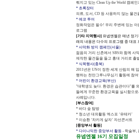
뤄지고 있는 Clean Up the World 
* 초록장터
의류, 도서, CD 등 사용하지 않는 
* 에코 투어
정화작업은 필수! 우리 주변에 있는 아
로그램
[기타 지역행사]
유넵엔젤은 매년 정기
래의 내용은 다수의 프로그램 중 대표
* 사막화 방지 캠페인(서울)
젊음의 거리 신촌에서 SBS와 함께 사막
제작한 물건들을 들고 홍대 거리로 출발
* 식목행사(충북)
2011년은 UN이 정한 세계 산림의 해
행하는 천만그루나무심기 활동에 참여함
* 어린이 환경교육(부산)
"대학생도 늦다. 환경은 습관이다"를
들에게 꾸준한 환경교육을 실시함으로써
사례입니다.
[부스참여]
* 바다 숲 탐방
* 청소년 대외활동 엑스포 ‘유테카’
* 이승환 ‘차카게 살자’ 자선콘서트
[중앙부서 활동]
* 다이나믹한 중앙부서 활동
- 학술부,
유넵엔젤 16기 모집일정