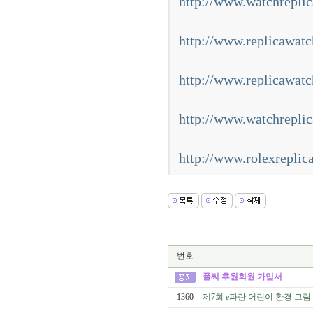
http://www.watchreplic
http://www.replicawatc
http://www.replicawatc
http://www.watchreplic
http://www.rolexreplic
번호
풀씨 후원회원 가입서
1360
제7회 e파란 어린이 환경 그림