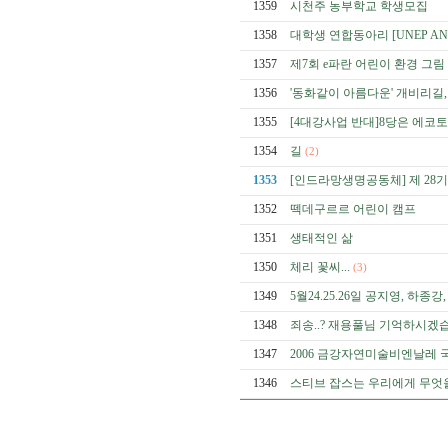
1359
시천주 농부학교 학생모집
1358
대학생 연합동아리 [UNEP AN
1357
제7회 e파란 어린이 환경 그림
1356
'동화같이 아름다운' 개비리길
1355
[4대강사업 반대]8당은 에코
1354
길
(2)
1353
[인드라망생명공동체] 제 28
1352
떽데구르르 어린이 캠프
1351
생태적인 삶
1350
체리 꽃씨...
(3)
1349
5월24.25.26일 공지영, 하
1348
죄송..? 재용풀님 기억하시겠
1347
2006 금강자연미술비엔날레
1346
스티브 잡스는 우리에게 무엇