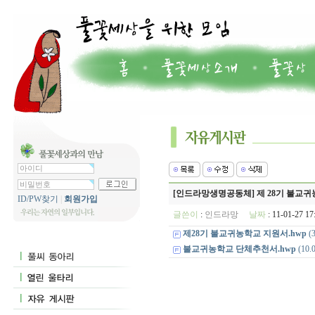
[인드라망생명공동체] 제 28기 불교
ID/PW찾기
|
회원가입
글쓴이
:
인드라망
날짜
: 11-01-27 
제28기 불교귀농학교 지원서.hwp
(3
불교귀농학교 단체추천서.hwp
(10.0