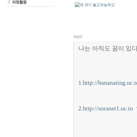
dsgsd
나는 아직도 꿈이 있
1.
http://bananating.uc.t
2.
http://soranet1.uc.to