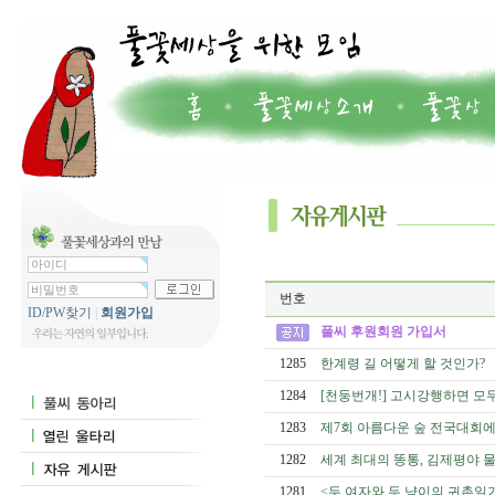
번호
ID/PW찾기
|
회원가입
풀씨 후원회원 가입서
1285
한계령 길 어떻게 할 것인가?
1284
[천둥번개!] 고시강행하면 모
1283
제7회 아름다운 숲 전국대회에
1282
세계 최대의 똥통, 김제평야 
1281
<두 여자와 두 냥이의 귀촌일