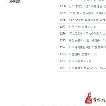
1280
민족의학연구원 "기분 좋은 삶
1279
[토론] 목마른 사람이 우물파기 
1278
KTX 승무원 직접고용을 위한
1277
산촌 유학 초청 강연회
1276
[종료]2010 가족농촌체험학교 i
1275
새집 산뜻하네요...반갑습니다
1274
서부사회포럼 4월 20일 오후7시
1273
아름답다. 정말로...?
(3)
1272
신기 겨울학교 - 빛
1271
친환경 농산물 저장고가 보급