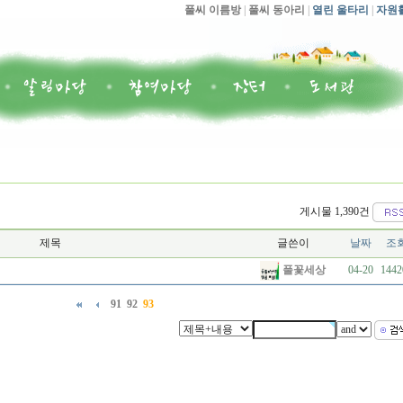
풀씨 이름방
|
풀씨 동아리
|
열린 울타리
|
자원
게시물 1,390건
제목
글쓴이
날짜
조
풀꽃세상
04-20
1442
91
92
93