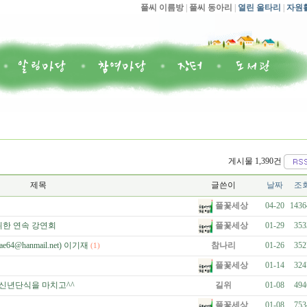
풀씨 이름방
|
풀씨 동아리
|
열린 울타리
|
자원
게시물 1,390건
제목
글쓴이
날짜
조
풀꽃세상
04-20
1436
풀꽃세상
위한 연속 강연회
01-29
353
4@hanmail.net) 이기재
참나리
01-26
352
(1)
풀꽃세상
01-14
324
 신년단식을 마치고^^
길위
01-08
494
풀꽃세상
01-08
753