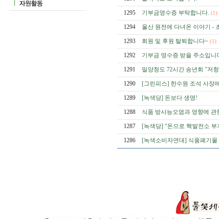
1295
기부금영수증 부탁합니다.
(1)
1294
울산 원전에 다녀온 이야기 - 
1293
회원 및 후원 탈퇴합니다~
(1)
1292
기부금 영수증 받을 주소입니다
1291
밀양청도 72시간 송년회 "저항
1290
[그린피스] 한수원 조석 사장
1289
[녹색당] 돈보다 생명!
1288
식품 방사능오염과 영향에 관
1287
[녹색당] “돈으로 핵발전소 부
1286
[녹색소비자연대] 식품폐기물 