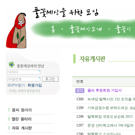
번호
ID/PW찾기
|
회원가입
풀씨 후원회원 가입서
1300
녹색당 탈핵시민 1만 조직을 
1299
기부금영수증 부탁드려요. (kijae6
1298
탈핵희망 국토도보순례 2015
1297
문경 샨티학교에서 5박 6일의
1296
탈핵학교 소식입니다.