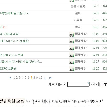
분홍바늘꽃
12-22
344
초록연대에 글 적은 것 -
길위
12-19
446
미추홀
12-12
377
.
양지
12-12
345
(3)
풀꽃세상
과 연대의 약속"
12-09
350
풀꽃세상
에게 크리스마스 선물을!
12-04
369
풀꽃세상
12-01
739
풀꽃세상
한 한일 공동토론회
12-01
343
풀꽃세상
지를 사는 것, 어떻게 볼 것인가?…
11-27
900
풀꽃세상
ZERO 토론회
11-25
453
1
2
3
4
5
6
7
8
9
10