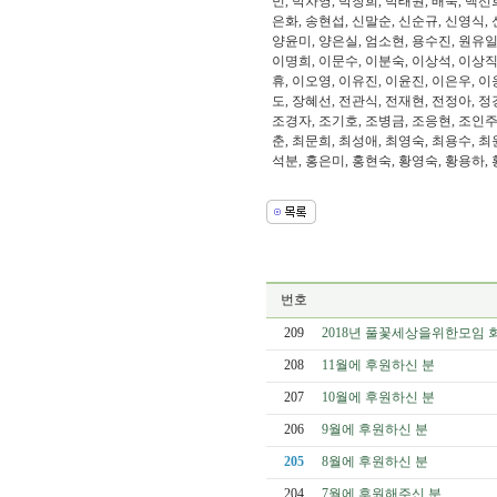
민, 박차영, 박창희, 박태원, 배숙, 백선
은화, 송현섭, 신말순, 신순규, 신영식, 
양윤미, 양은실, 엄소현, 용수진, 원유일,
이명희, 이문수, 이분숙, 이상석, 이상직
휴, 이오영, 이유진, 이윤진, 이은우, 이
도, 장혜선, 전관식, 전재현, 전정아, 정
조경자, 조기호, 조병금, 조응현, 조인주
춘, 최문희, 최성애, 최영숙, 최용수, 최
석분, 홍은미, 홍현숙, 황영숙, 황용하, 
번호
209
2018년 풀꽃세상을위한모임 
208
11월에 후원하신 분
207
10월에 후원하신 분
206
9월에 후원하신 분
205
8월에 후원하신 분
204
7월에 후원해주신 분