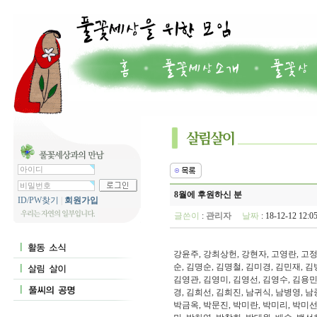
8월에 후원하신 분
ID/PW찾기
|
회원가입
글쓴이
:
관리자
날짜
: 18-12-12 12
강윤주, 강최상헌, 강현자, 고영란, 고정
순, 김명순, 김명철, 김미경, 김민재, 김
김영관, 김영미, 김영선, 김영수, 김용민
경, 김희선, 김희진, 남귀식, 남병영, 남
박금옥, 박문진, 박미란, 박미리, 박미선