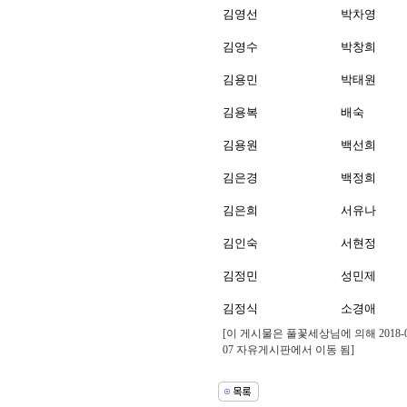
김영선
박차영
김영수
박창희
김용민
박태원
김용복
배숙
김용원
백선희
김은경
백정희
김은희
서유나
김인숙
서현정
김정민
성민제
김정식
소경애
[이 게시물은 풀꽃세상님에 의해 2018-04-
07 자유게시판에서 이동 됨]