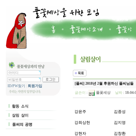
[풀씨] 2018년 2월 후원하신 풀씨님들
ID/PW찾기
|
회원가입
글쓴이
:
풀꽃세상
날짜
: 18-04
강윤주
김종성
강최상헌
김지영
강현자
김창환