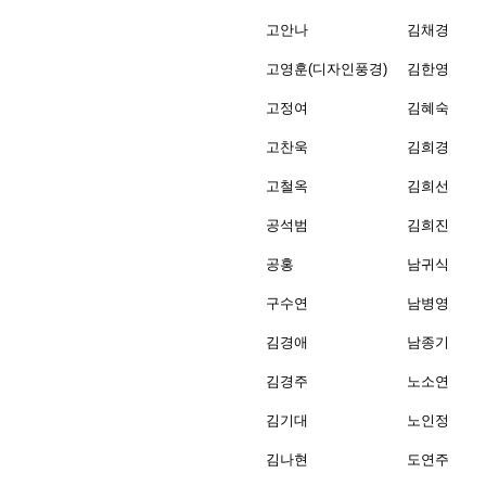
고안나
김채경
고영훈(디자인풍경)
김한영
고정여
김혜숙
고찬욱
김희경
고철옥
김희선
공석범
김희진
공홍
남귀식
구수연
남병영
김경애
남종기
김경주
노소연
김기대
노인정
김나현
도연주