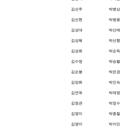
김선주
박병상
김선현
박병용
김성대
박선애
김성혜
박선향
김성희
박순득
김수영
박승렬
김순봉
박은경
김양희
박인숙
김연옥
박재영
김영관
박정수
김영미
박종철
김영미
박지민