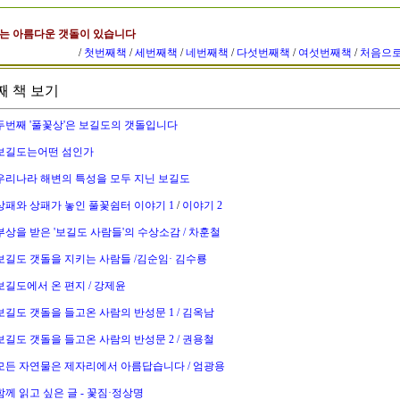
는 아름다운 갯돌이 있습니다
/
첫번째책
/
세번째책
/
네번째책
/
다섯번째책
/
여섯번째책
/
처음으
째 책 보기
두번째 '풀꽃상'은 보길도의 갯돌입니다
보길도는어떤 섬인가
우리나라 해변의 특성을 모두 지닌 보길도
상패와 상패가 놓인 풀꽃쉼터 이야기 1
/
이야기 2
부상을 받은 '보길도 사람들'의 수상소감 / 차훈철
보길도 갯돌을 지키는 사람들 /김순임· 김수룡
보길도에서 온 편지 / 강제윤
보길도 갯돌을 들고온 사람의 반성문 1 / 김옥남
보길도 갯돌을 들고온 사람의 반성문 2 / 권용철
모든 자연물은 제자리에서 아름답습니다 / 엄광용
함께 읽고 싶은 글 - 꽃짐·정상명