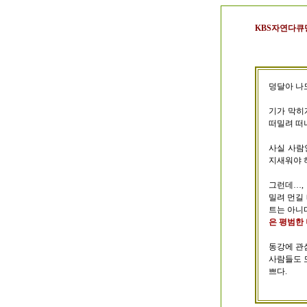
KBS자연다큐
덩달아 나
기가 막히
떠밀려 떠
사실 사람
지새워야 하
그런데…,
밀려 먼길
트는 아니
은 평범한
동강에 관
사람들도 모
쁘다.