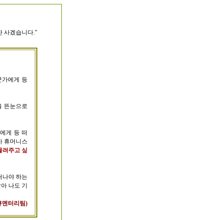
잔 사겠습니다."
군가에게 등
을 뜬눈으로
에게 등 떠
가 휴머니스
물려주고 싶
떠나야 하는
아 나도 기
다큐멘터리팀)