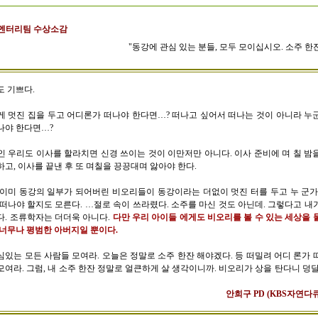
멘터리팀 수상소감
"동강에 관심 있는 분들, 모두 모이십시오. 소주 한
도 기쁘다.
게 멋진 집을 두고 어디론가 떠나야 한다면…? 떠나고 싶어서 떠나는 것이 아니라 누
나야 한다면…?
인 우리도 이사를 할라치면 신경 쓰이는 것이 이만저만 아니다. 이사 준비에 며 칠 밤
고, 이사를 끝낸 후 또 며칠을 끙끙대며 앓아야 한다.
 이미 동강의 일부가 되어버린 비오리들이 동강이라는 더없이 멋진 터를 두고 누 군가
 떠나야 할지도 모른다. …절로 속이 쓰라렸다. 소주를 마신 것도 아닌데. 그렇다고 내
다. 조류학자는 더더욱 아니다.
다만 우리 아이들 에게도 비오리를 볼 수 있는 세상을 
 너무나 평범한 아버지일 뿐이다.
심있는 모든 사람들 모여라. 오늘은 정말로 소주 한잔 해야겠다. 등 떠밀려 어디 론가 
여라. 그럼, 내 소주 한잔 정말로 얼큰하게 살 생각이니까. 비오리가 상을 탄다니 덩달
안희구 PD (KBS자연