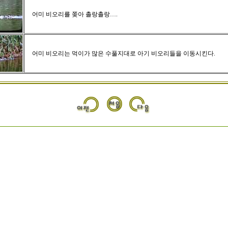
어미 비오리를 쫒아 촐랑촐랑….
어미 비오리는 먹이가 많은 수풀지대로 아기 비오리들을 이동시킨다.