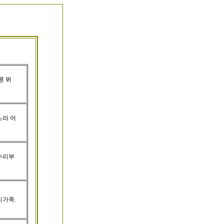
콩 뛰
느라 어
수리부
리가족.